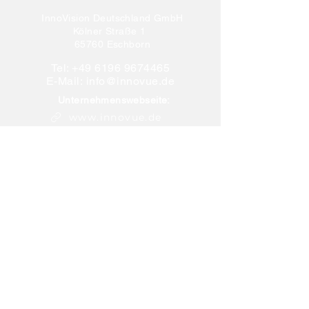
InnoVision Deutschland GmbH
Kölner Straße 1
65760 Eschborn
Tel:
+49 6196 9674465
E-Mail:
info@innovue.de
Unternehmenswebseite:
www.innovue.de
LIEBEVUE® Kontaktlinsen jetzt
kaufen:
www.colourlens.de